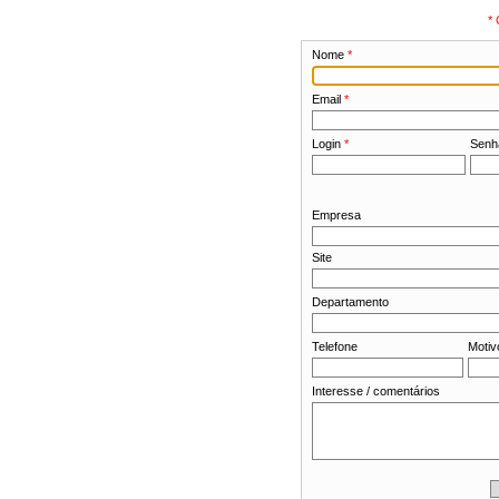
* 
Nome
*
Email
*
Login
*
Sen
Empresa
Site
Departamento
Telefone
Motiv
Interesse / comentários